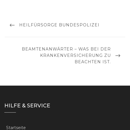
Beitragsnavigation
PREVIOUS
HEILFÜRSORGE BUNDESPOLIZEI
POST
NEXT
BEAMTENANWÄRTER – WAS BEI DER
POST
KRANKENVERSICHERUNG ZU
BEACHTEN IST.
HILFE & SERVICE
Startseite