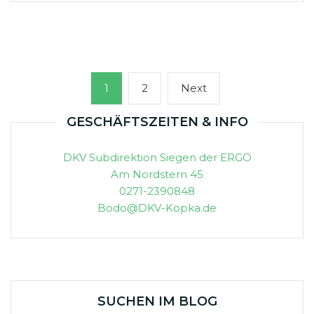
Seitennummerierung
Page
Page
Next
1
2
Next
der
page
Beiträge
GESCHÄFTSZEITEN & INFO
DKV Subdirektion Siegen der ERGO
Am Nordstern 45
0271-2390848
Bodo@DKV-Kopka.de
SUCHEN IM BLOG