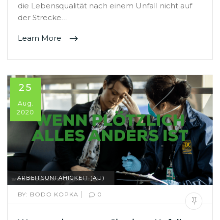
die Lebensqualität nach einem Unfall nicht auf
der Strecke…
Learn More
25
Aug.
2020
ARBEITSUNFÄHIGKEIT (AU)
|
BY:
BODO KOPKA
0