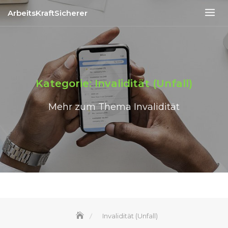
Skip
ArbeitsKraftSicherer
to
content
Kategorie:
Invalidität (Unfall)
Mehr zum Thema Invalidität
Invalidität (Unfall)