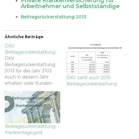
Private Krankenversicherung für
Arbeitnehmer und Selbstständige
Beitragsrückerstattung 2013
Ähnliche Beiträge
DKV
Beitragsrückerstattung
DKV
Beitragsrückerstattung
2013 für das Jahr 2102
Auch in diesem Jahr
DKV zahlt auch 2015
erhalten viele Kunden
Beitragsrückerstattung
der DKV mit einer
Krankheitskostenvollversi
cherung (KKV) eine
Beitragsrückerstattung
(BRE). Die DKV belohnt
damit das
Beitragsrückerstattung
kostenbewusste
Krankentagegeld
Verhalten Ihrer Kunden.