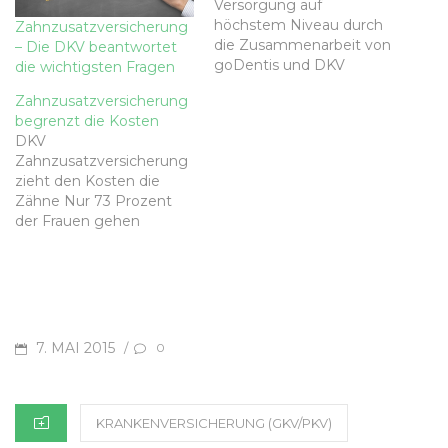
Versorgung auf
höchstem Niveau durch
Zahnzusatzversicherung
die Zusammenarbeit von
– Die DKV beantwortet
goDentis und DKV
die wichtigsten Fragen
Zahnzusatzversicherung
begrenzt die Kosten
DKV
Zahnzusatzversicherung
zieht den Kosten die
Zähne Nur 73 Prozent
der Frauen gehen
regelmäßig zum
Zahnarzt. Bei den
Männern sind es sogar
nur 66 Prozent. Wer nicht
regelmäßig vorsorgt,
erlebt oft eine böse
POSTED
7. MAI 2015
/
0
Überraschung. Denn
ON
dann werden oft größere
Behandlungen fällig. Und
CATEGORIES
die können teuer
KRANKENVERSICHERUNG (GKV/PKV)
werden. Vor allem dann,