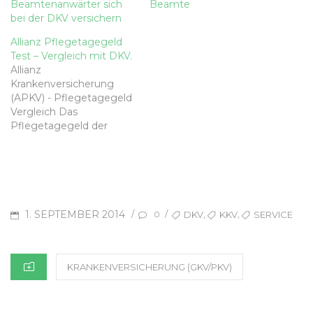
Beamtenanwärter sich
Beamte
bei der DKV versichern
Allianz Pflegetagegeld
Test – Vergleich mit DKV.
Allianz
Krankenversicherung
(APKV) - Pflegetagegeld
Vergleich Das
Pflegetagegeld der
Allianz
Krankenversicherung fällt
mit einer Stärke auf. Das
Pflegetagegeld der
Allianz garantiert den
Wechsel in eine neue
POSTED
TAGS
1. SEPTEMBER 2014
,
,
/
/
DKV
KKV
SERVICE
0
Pflegezusatzversicherun
ON
g, nach einer eventuellen
Pflegereform in Folge
CATEGORIES
dessen die Allianz einen
KRANKENVERSICHERUNG (GKV/PKV)
neuen Tarif einführt. Hier
der genaue Wortlaut der
Garantie für das