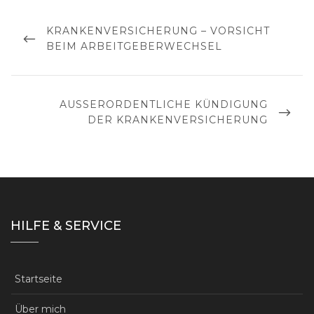
Beitragsnavigation
PREVIOUS
KRANKENVERSICHERUNG – VORSICHT
POST
BEIM ARBEITGEBERWECHSEL
NEXT
AUSSERORDENTLICHE KÜNDIGUNG D
POST
ER KRANKENVERSICHERUNG
HILFE & SERVICE
Startseite
Über mich