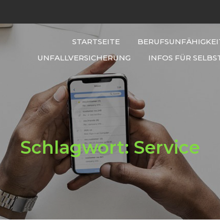
STARTSEITE
BERUFSUNFÄHIGKEI
UNFALLVERSICHERUNG
INFOS FÜR SELBS
Schlagwort:
Service