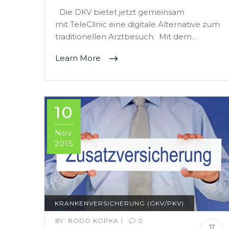
Die DKV bietet jetzt gemeinsam
mit TeleClinic eine digitale Alternative zum
traditionellen Arztbesuch. Mit dem…
Learn More
10
Nov.
2015
KRANKENVERSICHERUNG (GKV/PKV)
|
BY:
BODO KOPKA
0