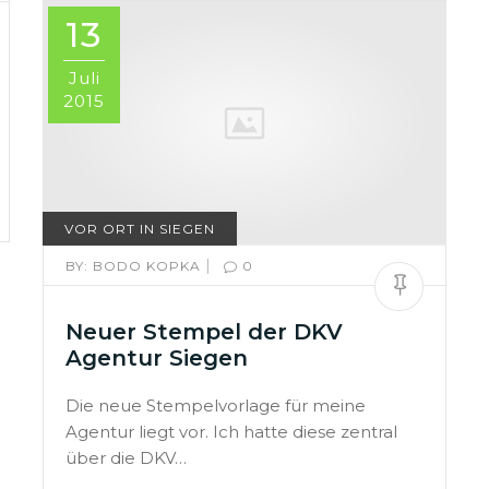
13
Juli
2015
VOR ORT IN SIEGEN
|
BY:
BODO KOPKA
0
Neuer Stempel der DKV
Agentur Siegen
Die neue Stempelvorlage für meine
Agentur liegt vor. Ich hatte diese zentral
über die DKV…