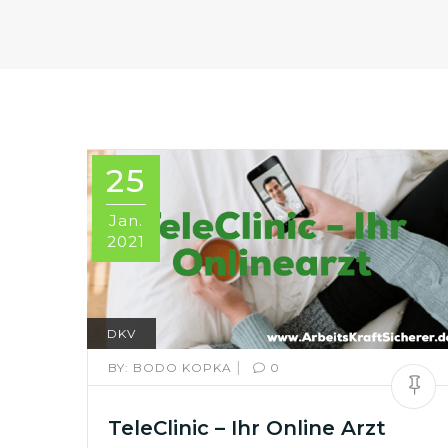
25
Jan.
2021
DKV
|
BY:
BODO KOPKA
0
TeleClinic – Ihr Online Arzt