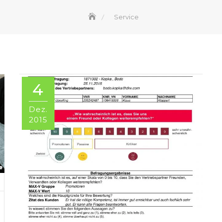
Service
4
Dez.
2015