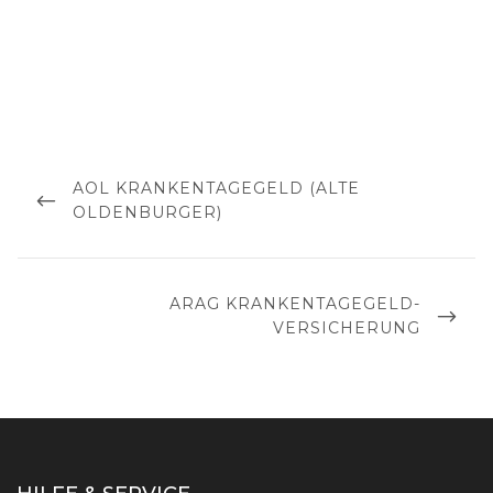
Beitragsnavigation
PREVIOUS
AOL KRANKENTAGEGELD (ALTE
POST
OLDENBURGER)
NEXT
ARAG KRANKENTAGEGELD-
POST
VERSICHERUNG