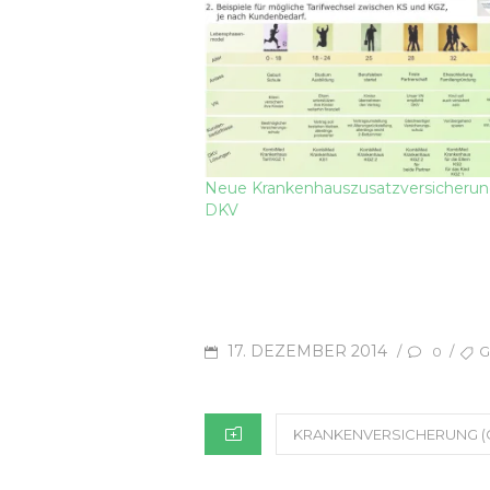
Neue Krankenhauszusatzversicherun
DKV
POSTED
TAG
17. DEZEMBER 2014
/
/
G
0
ON
CATEGORIES
KRANKENVERSICHERUNG (G