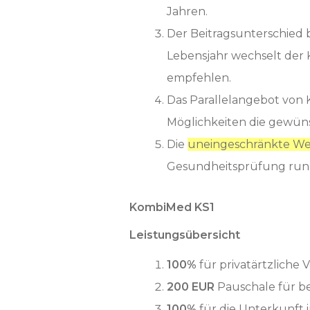
Jahren.
Der Beitragsunterschied 
Lebensjahr wechselt der 
empfehlen.
Das Parallelangebot von K
Möglichkeiten die gewüns
Die
uneingeschränkte We
Gesundheitsprüfung rundet
KombiMed KS1
Leistungsübersicht
100%
für privatärtzliche 
200 EUR
Pauschale für b
100%
für die Unterkunft