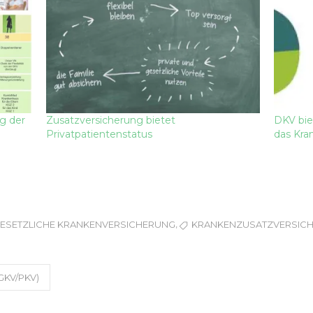
g der
Zusatzversicherung bietet
DKV bie
Privatpatientenstatus
das Kra
S
,
ESETZLICHE KRANKENVERSICHERUNG
KRANKENZUSATZVERSIC
KV/PKV)