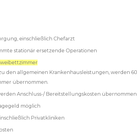
orgung, einschließlich Chefarzt
mmte stationär ersetzende Operationen
weibettzimmer
u den allgemeinen Krankenhausleistungen, werden 60 
immer übernommen.
werden Anschluss-/ Bereitstellungskosten übernommen
agegeld möglich
schließlich Privatkliniken
osten