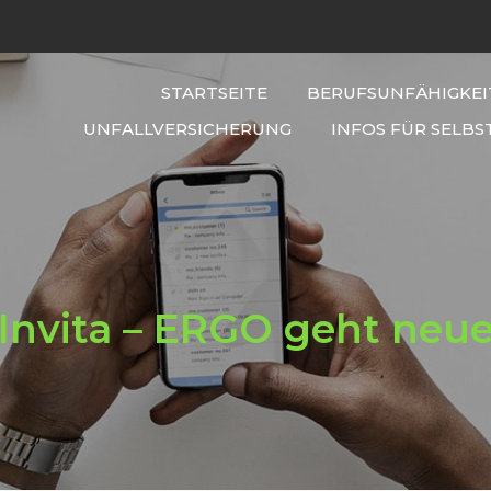
STARTSEITE
BERUFSUNFÄHIGKEI
UNFALLVERSICHERUNG
INFOS FÜR SELBS
Invita – ERGO geht neu