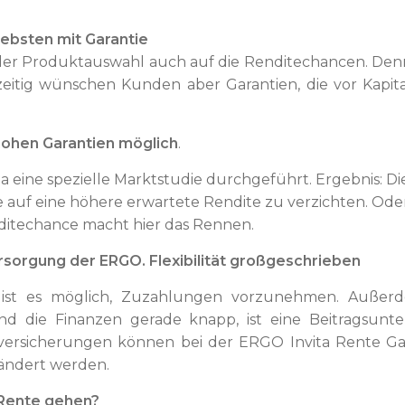
iebsten mit Garantie
er Produktauswahl auch auf die Renditechancen. Denn le
hzeitig wünschen Kunden aber Garantien, die vor Kapital
 hohen Garantien möglich
.
eine spezielle Marktstudie durchgeführt. Ergebnis: Die
auf eine höhere erwartete Rendite zu verzichten. Oder 
ditechance macht hier das Rennen.
ersorgung der ERGO. Flexibilität großgeschrieben
t ist es möglich, Zuzahlungen vorzunehmen. Außer
ind die Finanzen gerade knapp, ist eine Beitragsun
ersicherungen können bei der ERGO Invita Rente Gar
rändert werden.
 Rente gehen?