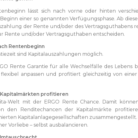
enbeginn lässt sich nach vorne oder hinten versch
n Beginn einer so genannten Verfügungsphase. Ab die
szahlung der Rente und/oder des Vertragsguthabens real
 für Rente und/oder Vertragsguthaben entscheiden.
 nach Rentenbeginn
ezeit sind Kapitalauszahlungen möglich.
O Rente Garantie für alle Wechselfälle des Lebens b
exibel anpassen und profitiert gleichzeitig von eine
Kapitalmärkten profitieren
vita-Welt mit der ERGO Rente Chance. Damit können
on den Renditechancen der Kapitalmärkte profitiere
erten Kapitalanlagegesellschaften zusammengestellt. Re
er Vorliebe – selbst ausbalancieren.
 Umtauschrecht