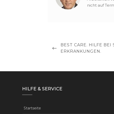
nicht auf Term
Beitragsnavigation
PREVIOUS
BEST CARE. HILFE BE
POST
ERKRANKUNGEN.
HILFE & SERVICE
Startseite