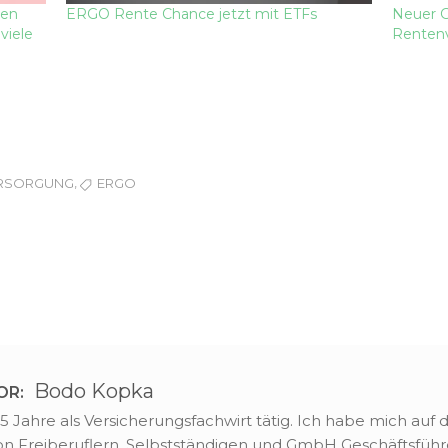
gen
ERGO Rente Chance jetzt mit ETFs
Neuer G
viele
Rentenv
,
ERSORGUNG
ERGO
Bodo Kopka
OR:
25 Jahre als Versicherungsfachwirt tätig. Ich habe mich auf
von Freiberuflern, Selbstständigen und GmbH Geschäftsführe