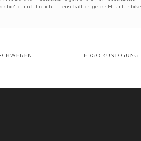
in bin", dann fahre ich leidenschaftlich gerne Mountainbike
NEXT
I SCHWEREN
ERGO KÜNDIGUNG. 
POST