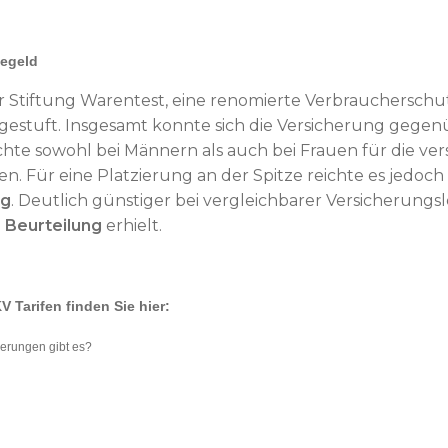
gegeld
 Stiftung Warentest, eine renomierte Verbraucherschut
gestuft. Insgesamt konnte sich die Versicherung gege
hte sowohl bei Männern als auch bei Frauen für die ve
n. Für eine Platzierung an der Spitze reichte es jedoch 
ag
. Deutlich günstiger bei vergleichbarer Versicherungsle
 Beurteilung
erhielt.
 Tarifen finden Sie hier:
herungen gibt es?