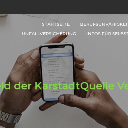
STARTSEITE
BERUFSUNFÄHIGKEI
UNFALLVERSICHERUNG
INFOS FÜR SELBS
ld der KarstadtQuelle V