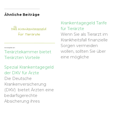
Ähnliche Beiträge
Krankentagegeld Tarife
für Tierärzte
Wenn Sie als Tierarzt im
Krankheitsfall finanzielle
Sorgen vermeiden
wollen, sollten Sie über
Tierärztekammer bietet
eine mögliche
Tierärzten Vorteile
Zusatzversicherung,
Spezial Krankentagegeld
nämlich das
der DKV für Ärzte
Krankentagegeld
Die Deutsche
nachdenken. Denn wenn
Krankenversicherung
Sie bei einer längeren
(DKV) bietet Ärzten eine
Krankheit nicht in Ihrer
bedarfsgerechte
Praxis erscheinen
Absicherung ihres
können, brechen
Verdienstausfalls bei
finanzielle Einnahmen
Krankheit über ein
weg. Wenn Sie jedoch
Spezial Krankentagegeld
über eine
für Ärzte. Zu diesem
Krankentagegeld-