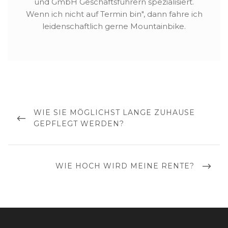
und GmbH Geschäftsführern spezialisiert.
Wenn ich nicht auf Termin bin", dann fahre ich
leidenschaftlich gerne Mountainbike.
Beitragsnavigation
PREVIOUS
WIE SIE MÖGLICHST LANGE ZUHAUSE
POST
GEPFLEGT WERDEN?
NEXT
WIE HOCH WIRD MEINE RENTE?
POST