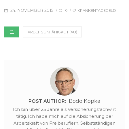
Zweck hat die Deutsche
Versicherung verfügen,
Krankenversicherung mit
erhalten Sie ein
POSTED
TAGS
24. NOVEMBER 2015
/
/
KRANKENTAGEGELD
0
zahlreichen
Tagegeld, mit dem…
ON
Ärztekammern und
Ärzteverbänden
CATEGORIES
Rahmenverträge, so
ARBEITSUNFÄHIGKEIT (AU)
geannnte
Gruppenverträge, mit
besonders günstige
Konditionen geschlossen.
Welche Vorteile bietet
das Krankentagegeld
Ärzten? - die Beiträge
sind…
Bodo Kopka
POST AUTHOR:
Ich bin über 25 Jahre als Versicherungsfachwirt
tätig. Ich habe mich auf die Absicherung der
Arbeitskraft von Freiberuflern, Selbstständigen