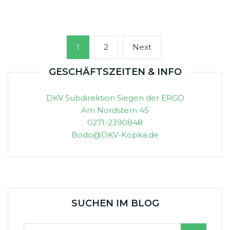
Seitennummerierung
Page
Page
Next
1
2
Next
der
page
Beiträge
GESCHÄFTSZEITEN & INFO
DKV Subdirektion Siegen der ERGO
Am Nordstern 45
0271-2390848
Bodo@DKV-Kopka.de
SUCHEN IM BLOG
Suchen nach: