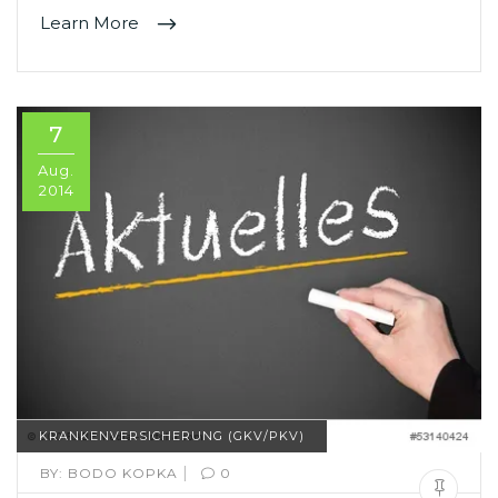
Learn More
7
Aug.
2014
KRANKENVERSICHERUNG (GKV/PKV)
|
BY:
BODO KOPKA
0