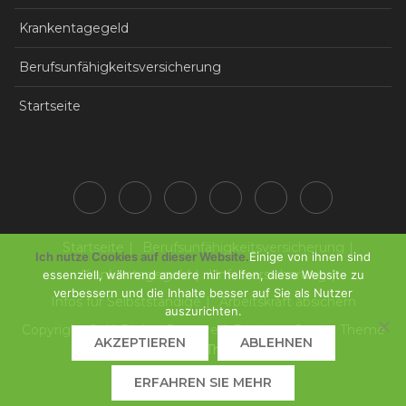
Krankentagegeld
Berufsunfähigkeitsversicherung
Startseite
Startseite
Berufsunfähigkeitsversicherung
Ich nutze Cookies auf dieser Website.
Einige von ihnen sind
Krankentagegeld
Unfallversicherung
essenziell, während andere mir helfen, diese Website zu
verbessern und die Inhalte besser auf Sie als Nutzer
Infos für Selbstständige
Arbeitskraft absichern
auszurichten.
Copyright © All Rights Reserved. Business Gravity Theme
AKZEPTIEREN
ABLEHNEN
by
Keon Themes
ERFAHREN SIE MEHR