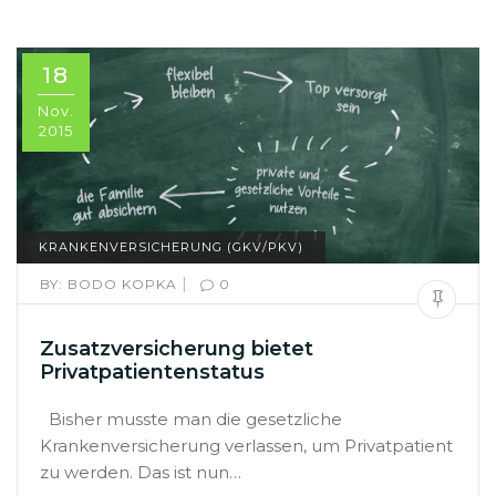
18
Nov.
2015
KRANKENVERSICHERUNG (GKV/PKV)
|
BY:
BODO KOPKA
0
Zusatzversicherung bietet
Privatpatientenstatus
Bisher musste man die gesetzliche
Krankenversicherung verlassen, um Privatpatient
zu werden. Das ist nun…