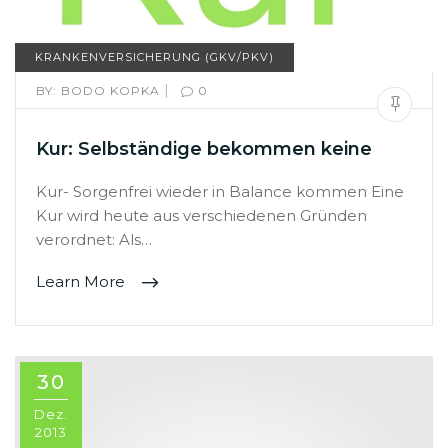
KRANKENVERSICHERUNG (GKV/PKV)
|
BY:
BODO KOPKA
0
Kur: Selbständige bekommen keine
Kur- Sorgenfrei wieder in Balance kommen Eine
Kur wird heute aus verschiedenen Gründen
verordnet: Als…
Learn More
30
Dez.
2013