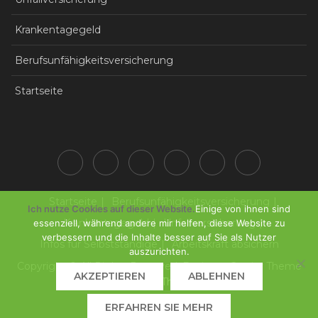
Krankentagegeld
Berufsunfähigkeitsversicherung
Startseite
Startseite
Berufsunfähigkeitsversicherung
Ich nutze Cookies auf dieser Website.
Einige von ihnen sind
Krankentagegeld
Unfallversicherung
essenziell, während andere mir helfen, diese Website zu
verbessern und die Inhalte besser auf Sie als Nutzer
Infos für Selbstständige
Arbeitskraft absichern
auszurichten.
Copyright © All Rights Reserved. Business Gravity Theme
AKZEPTIEREN
ABLEHNEN
by
Keon Themes
ERFAHREN SIE MEHR