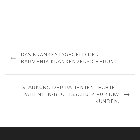
Beitragsnavigation
PREVIOUS
DAS KRANKENTAGEGELD DER
POST
BARMENIA KRANKENVERSICHERUNG
NEXT
STÄRKUNG DER PATIENTENRECHTE –
POST
PATIENTEN-RECHTSSCHUTZ FÜR DKV
KUNDEN.