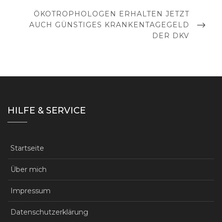
NEXT
ÖKOTROPHOLOGEN ERHALTEN JETZT
POST
AUCH GÜNSTIGES KRANKENTAGEGELD
DER DKV
HILFE & SERVICE
Startseite
Über mich
Impressum
Datenschutzerklärung