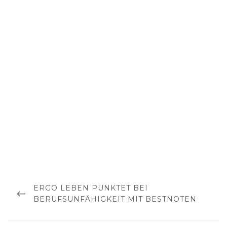
Beitragsnavigation
PREVIOUS
ERGO LEBEN PUNKTET BEI
POST
BERUFSUNFÄHIGKEIT MIT BESTNOTEN