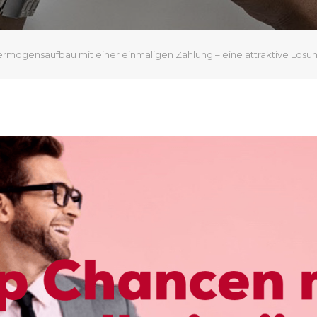
ermögensaufbau mit einer einmaligen Zahlung – eine attraktive Lösu