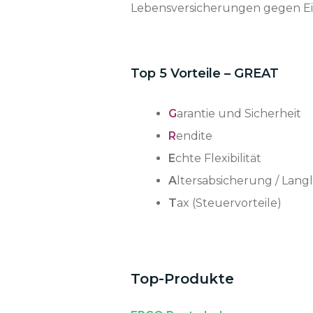
Lebensversicherungen gegen Ein
Top 5 Vorteile – GREAT
G
arantie und Sicherheit
R
endite
E
chte Flexibilität
A
ltersabsicherung / Langl
T
ax (Steuervorteile)
Top-Produkte