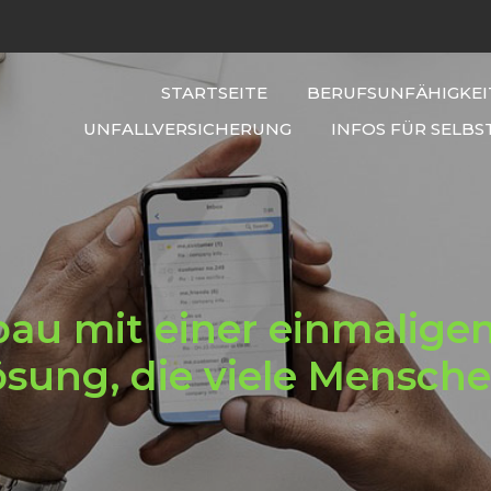
STARTSEITE
BERUFSUNFÄHIGKEI
UNFALLVERSICHERUNG
INFOS FÜR SELBS
u mit einer einmaligen
Lösung, die viele Mensch