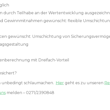
lich
en durch Teilhabe an der Wertentwicklung ausgezeichn
d Gewinnmitnahmen gewünscht: flexible Umschichtung
en gewünscht: Umschichtung von Sicherungsvermöge
tragsgestaltung
nberechnung mit Dreifach-Vorteil
esichert?
ich unbedingt schlaumachen.
Hier
geht es zu unseren
Re
uns
melden – 0271/2390848