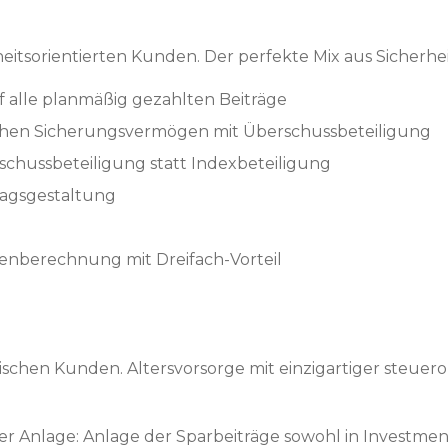
eitsorientierten Kunden. Der perfekte Mix aus Sicherheit,
f alle planmäßig gezahlten Beiträge
schen Sicherungsvermögen mit Überschussbeteiligung
rschussbeteiligung statt Indexbeteiligung
tragsgestaltung
nberechnung mit Dreifach-Vorteil
schen Kunden. Altersvorsorge mit einzigartiger steuerop
 der Anlage: Anlage der Sparbeiträge sowohl in Investmen