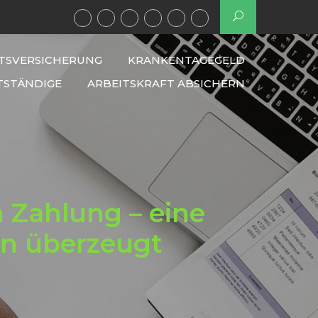
TSVERSICHERUNG
KRANKENTAGEGELD
TSTÄNDIGE
ARBEITSKRAFT ABSICHERN
 Zahlung – eine
en überzeugt