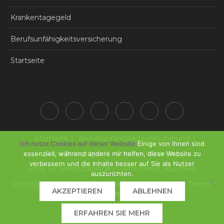
Krankentagegeld
Berufsunfähigkeitsversicherung
Startseite
Startseite
Berufsunfähigkeitsversicherung
Ich nutze Cookies auf dieser Website.
Einige von ihnen sind
Krankentagegeld
Unfallversicherung
essenziell, während andere mir helfen, diese Website zu
verbessern und die Inhalte besser auf Sie als Nutzer
Infos für Selbstständige
Arbeitskraft absichern
auszurichten.
Copyright © All Rights Reserved. Business Gravity Theme
AKZEPTIEREN
ABLEHNEN
by
Keon Themes
ERFAHREN SIE MEHR