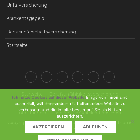
Unfallversicherung
Krankentagegeld
Berufsunfähigkeitsversicherung
Startseite
Startseite
Berufsunfähigkeitsversicherung
Ich nutze Cookies auf dieser Website.
Einige von ihnen sind
Krankentagegeld
Unfallversicherung
essenziell, während andere mir helfen, diese Website zu
verbessern und die Inhalte besser auf Sie als Nutzer
Infos für Selbstständige
Arbeitskraft absichern
auszurichten.
Copyright © All Rights Reserved. Business Gravity Theme
AKZEPTIEREN
ABLEHNEN
by
Keon Themes