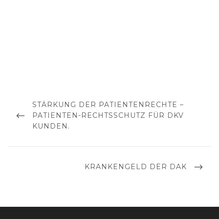
Beitragsnavigation
PREVIOUS
STÄRKUNG DER PATIENTENRECHTE –
POST
PATIENTEN-RECHTSSCHUTZ FÜR DKV
KUNDEN.
NEXT
KRANKENGELD DER DAK
POST