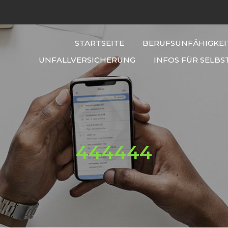
STARTSEITE
BERUFSUNFÄHIGKEI
UNFALLVERSICHERUNG
INFOS FÜR SELBS
444444