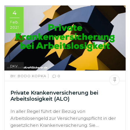
4
Feb.
2021
DKV
|
BY:
BODO KOPKA
0
Private Krankenversicherung bei
Arbeitslosigkeit (ALO)
In aller Regel führt der Bezug von
Arbeitslosengeld zur Versicherungspflicht in der
gesetzlichen Krankenversicherung. Sie…