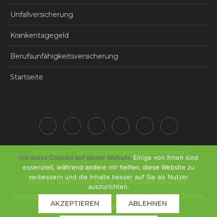
Unfallversicherung
Krankentagegeld
Berufsunfähigkeitsversicherung
Startseite
Startseite
Berufsunfähigkeitsversicherung
Ich nutze Cookies auf dieser Website.
Einige von ihnen sind
Krankentagegeld
Unfallversicherung
essenziell, während andere mir helfen, diese Website zu
verbessern und die Inhalte besser auf Sie als Nutzer
Infos für Selbstständige
Arbeitskraft absichern
auszurichten.
Copyright © All Rights Reserved. Business Gravity Theme
AKZEPTIEREN
ABLEHNEN
by
Keon Themes